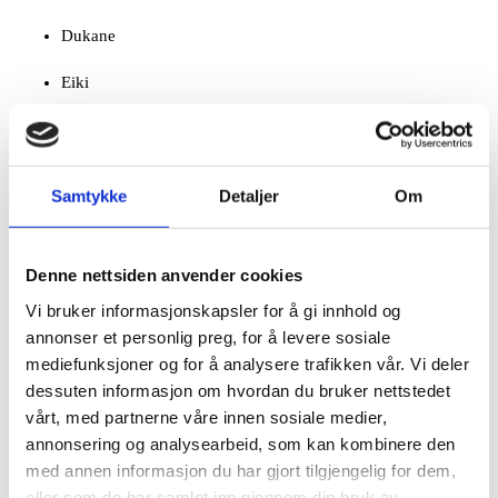
Dukane
Eiki
Eizo
Samtykke
Detaljer
Om
Electrohome
Elite Video
Denne nettsiden anvender cookies
Elmo
Vi bruker informasjonskapsler for å gi innhold og
annonser et personlig preg, for å levere sosiale
Epson
mediefunksjoner og for å analysere trafikken vår. Vi deler
dessuten informasjon om hvordan du bruker nettstedet
Everest
vårt, med partnerne våre innen sosiale medier,
annonsering og analysearbeid, som kan kombinere den
Faqtor
med annen informasjon du har gjort tilgjengelig for dem,
Faroudja
eller som de har samlet inn gjennom din bruk av