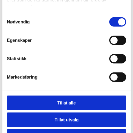
tjenestene deres.
Fuijitsu
Samtykkevalg
Nødvendig
Fuijitsu-Siemens
Gateway
Egenskaper
GE
Statistikk
GEHA
HP
Markedsføring
Hewlett-Packard
Tillat alle
Hitachi
Tillat utvalg
Hughes