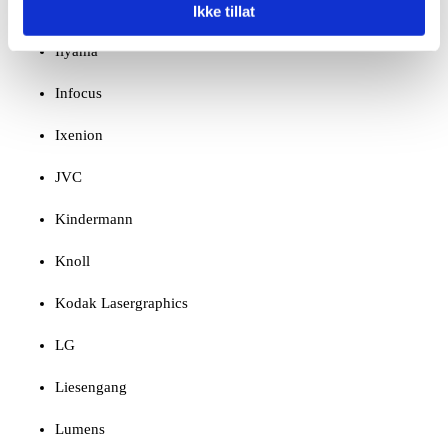
IBM
Ikke tillat
Iiyama
Infocus
Ixenion
JVC
Kindermann
Knoll
Kodak Lasergraphics
LG
Liesengang
Lumens