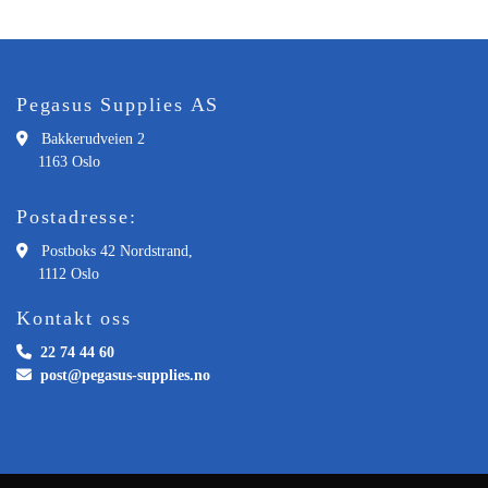
Pegasus Supplies AS

Bakkerudveien 2
1163 Oslo
Postadresse:

Postboks 42 Nordstrand,
1112 Oslo
Kontakt oss

22 74 44 60

post@pegasus-supplies.no