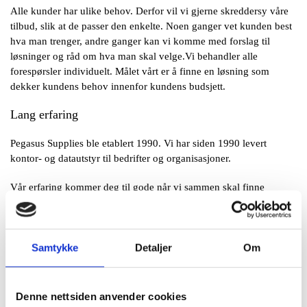
Alle kunder har ulike behov. Derfor vil vi gjerne skreddersy våre
tilbud, slik at de passer den enkelte. Noen ganger vet kunden best
hva man trenger, andre ganger kan vi komme med forslag til
løsninger og råd om hva man skal velge.Vi behandler alle
forespørsler individuelt. Målet vårt er å finne en løsning som
dekker kundens behov innenfor kundens budsjett.
Lang erfaring
Pegasus Supplies ble etablert 1990. Vi har siden 1990 levert
kontor- og datautstyr til bedrifter og organisasjoner.
Vår erfaring kommer deg til gode når vi sammen skal finne
løsninger. Vi leverer ikke utstyr som ikke har vist sine kvaliteter
over lang tid.
For personer som reiser mye, er utstyret kritisk. Man kan ikke
Samtykke
Detaljer
Om
alltid finne et ekstra batteri eller en PC-reparatør når man er på
reise. Vår lange erfaring som leverandør gir deg trygghet for at vi
velger de sikreste løsningene.
Denne nettsiden anvender cookies