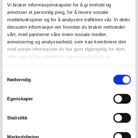
Vi bruker informasjonskapsler for å gi innhold og
Våre samarbeidspartnere står for garanti og support. Sammen med
annonser et personlig preg, for å levere sosiale
oss leveres dette med individuell tilpasning.
mediefunksjoner og for å analysere trafikken vår. Vi deler
Kontakt oss!
dessuten informasjon om hvordan du bruker nettstedet
vårt, med partnerne våre innen sosiale medier,
Ønsker du å be om et pristilbud, å bestille varer eller har andre
annonsering og analysearbeid, som kan kombinere den
henvendelser, kan du:
med annen informasjon du har gjort tilgjengelig for dem,
eller som de har samlet inn gjennom din bruk av
Ringe oss på telefon
22 74 44 60
.
tjenestene deres.
Samtykkevalg
Sende oss en e-post på
post@pegasus-supplies.no
Nødvendig
Fylle ut kontaktskjemaet her
Egenskaper
Statistikk
Markedsføring